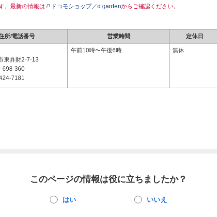
す。最新の情報は
ドコモショップ／d garden
からご確認ください。
住所/電話番号
営業時間
定休日
2
午前10時〜午後6時
無休
東弁財2-7-13
-698-360
424-7181
このページの情報は役に立ちましたか？
はい
いいえ