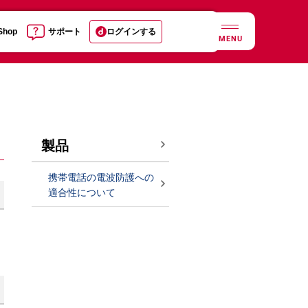
 Shop
サポート
ログインする
MENU
製品
携帯電話の電波防護への
適合性について