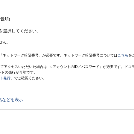
音順)
を選択してください。
せん。
「ネットワーク暗証番号」が必要です。ネットワーク暗証番号については
こちら
を
境にてアクセスいただいた場合は「dアカウントのID／パスワード」が必要です。ドコ
ントの発行が可能です。
ント発行
」でご確認ください。
店などを表示