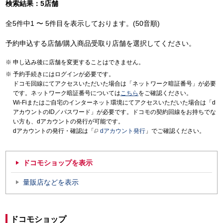
検索結果：5店舗
全5件中1 〜 5件目を表示しております。(50音順)
予約申込する店舗/購入商品受取り店舗を選択してください。
申し込み後に店舗を変更することはできません。
予約手続きにはログインが必要です。
ドコモ回線にてアクセスいただいた場合は「ネットワーク暗証番号」が必要
です。ネットワーク暗証番号については
こちら
をご確認ください。
Wi-Fiまたはご自宅のインターネット環境にてアクセスいただいた場合は「d
アカウントのID／パスワード」が必要です。ドコモの契約回線をお持ちでな
い方も、dアカウントの発行が可能です。
dアカウントの発行・確認は「
dアカウント発行
」でご確認ください。
ドコモショップを表示
量販店などを表示
ドコモショップ