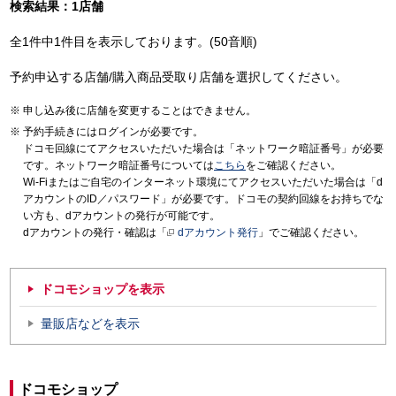
検索結果：1店舗
全1件中1件目を表示しております。(50音順)
予約申込する店舗/購入商品受取り店舗を選択してください。
申し込み後に店舗を変更することはできません。
予約手続きにはログインが必要です。
ドコモ回線にてアクセスいただいた場合は「ネットワーク暗証番号」が必要
です。ネットワーク暗証番号については
こちら
をご確認ください。
Wi-Fiまたはご自宅のインターネット環境にてアクセスいただいた場合は「d
アカウントのID／パスワード」が必要です。ドコモの契約回線をお持ちでな
い方も、dアカウントの発行が可能です。
dアカウントの発行・確認は「
dアカウント発行
」でご確認ください。
ドコモショップを表示
量販店などを表示
ドコモショップ