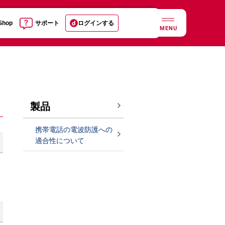
 Shop
サポート
ログインする
MENU
製品
携帯電話の電波防護への
適合性について