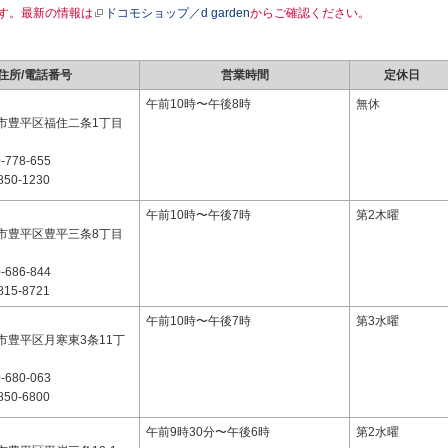
す。最新の情報は
ドコモショップ／d garden
からご確認ください。
住所/電話番号
営業時間
定休日
2
午前10時〜午後8時
無休
市豊平区福住二条1丁目
-778-655
850-1230
3
午前10時〜午後7時
第2木曜
市豊平区豊平三条8丁目
-686-844
815-8721
3
午前10時〜午後7時
第3水曜
市豊平区月寒東3条11丁
-680-063
850-6800
3
午前9時30分〜午後6時
第2水曜