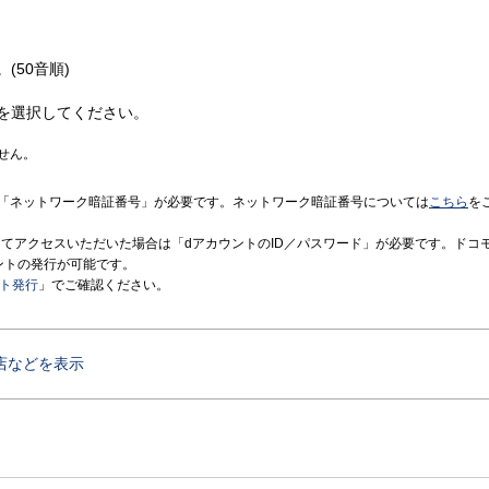
(50音順)
を選択してください。
せん。
「ネットワーク暗証番号」が必要です。ネットワーク暗証番号については
こちら
を
境にてアクセスいただいた場合は「dアカウントのID／パスワード」が必要です。ドコ
ントの発行が可能です。
ント発行
」でご確認ください。
店などを表示