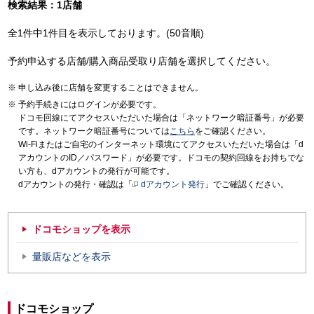
検索結果：1店舗
全1件中1件目を表示しております。(50音順)
予約申込する店舗/購入商品受取り店舗を選択してください。
申し込み後に店舗を変更することはできません。
予約手続きにはログインが必要です。
ドコモ回線にてアクセスいただいた場合は「ネットワーク暗証番号」が必要
です。ネットワーク暗証番号については
こちら
をご確認ください。
Wi-Fiまたはご自宅のインターネット環境にてアクセスいただいた場合は「d
アカウントのID／パスワード」が必要です。ドコモの契約回線をお持ちでな
い方も、dアカウントの発行が可能です。
dアカウントの発行・確認は「
dアカウント発行
」でご確認ください。
ドコモショップを表示
量販店などを表示
ドコモショップ