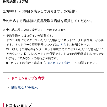
検索結果：3店舗
全3件中1 〜 3件目を表示しております。(50音順)
予約申込する店舗/購入商品受取り店舗を選択してください。
申し込み後に店舗を変更することはできません。
予約手続きにはログインが必要です。
ドコモ回線にてアクセスいただいた場合は「ネットワーク暗証番号」が必要
です。ネットワーク暗証番号については
こちら
をご確認ください。
Wi-Fiまたはご自宅のインターネット環境にてアクセスいただいた場合は「d
アカウントのID／パスワード」が必要です。ドコモの契約回線をお持ちでな
い方も、dアカウントの発行が可能です。
dアカウントの発行・確認は「
dアカウント発行
」でご確認ください。
ドコモショップを表示
量販店などを表示
ドコモショップ