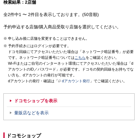
検索結果：2店舗
全2件中1 〜 2件目を表示しております。(50音順)
予約申込する店舗/購入商品受取り店舗を選択してください。
申し込み後に店舗を変更することはできません。
予約手続きにはログインが必要です。
ドコモ回線にてアクセスいただいた場合は「ネットワーク暗証番号」が必要
です。ネットワーク暗証番号については
こちら
をご確認ください。
Wi-Fiまたはご自宅のインターネット環境にてアクセスいただいた場合は「d
アカウントのID／パスワード」が必要です。ドコモの契約回線をお持ちでな
い方も、dアカウントの発行が可能です。
dアカウントの発行・確認は「
dアカウント発行
」でご確認ください。
ドコモショップを表示
量販店などを表示
ドコモショップ