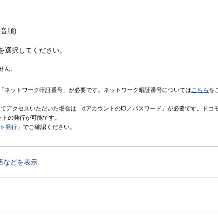
音順)
を選択してください。
せん。
「ネットワーク暗証番号」が必要です。ネットワーク暗証番号については
こちら
を
境にてアクセスいただいた場合は「dアカウントのID／パスワード」が必要です。ドコ
ントの発行が可能です。
ント発行
」でご確認ください。
店などを表示