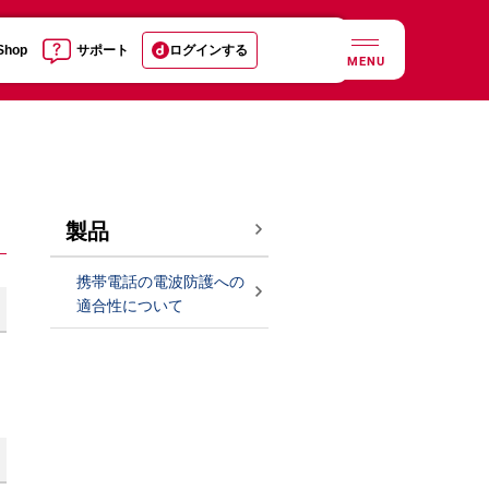
 Shop
サポート
ログインする
MENU
製品
携帯電話の電波防護への
適合性について