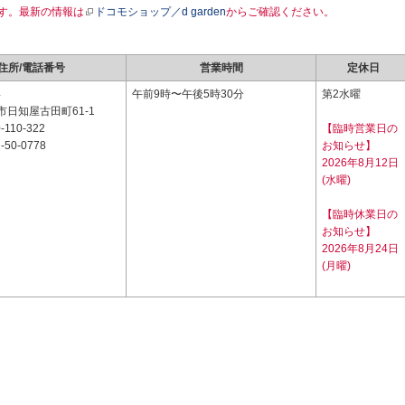
す。最新の情報は
ドコモショップ／d garden
からご確認ください。
住所/電話番号
営業時間
定休日
4
午前9時〜午後5時30分
第2水曜
日知屋古田町61-1
-110-322
【臨時営業日の
-50-0778
お知らせ】
2026年8月12日
(水曜)
【臨時休業日の
お知らせ】
2026年8月24日
(月曜)