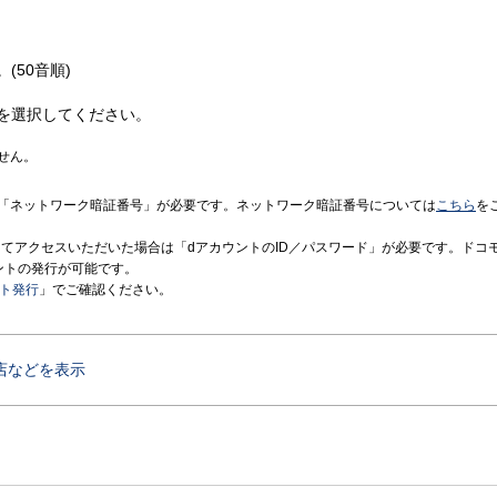
(50音順)
を選択してください。
せん。
「ネットワーク暗証番号」が必要です。ネットワーク暗証番号については
こちら
を
境にてアクセスいただいた場合は「dアカウントのID／パスワード」が必要です。ドコ
ントの発行が可能です。
ント発行
」でご確認ください。
店などを表示