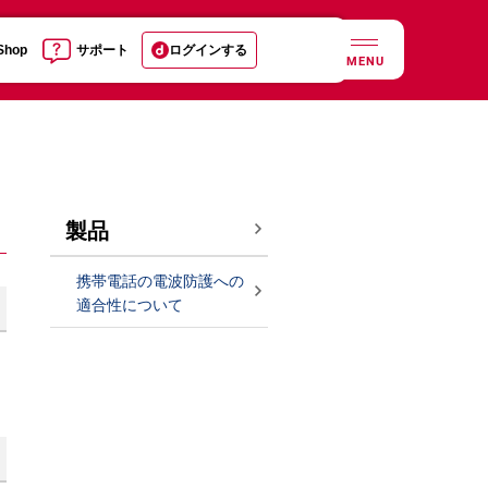
 Shop
サポート
ログインする
MENU
製品
携帯電話の電波防護への
適合性について