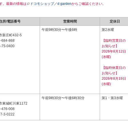
す。最新の情報は
ドコモショップ／d garden
からご確認ください。
住所/電話番号
営業時間
定休日
4
午前9時30分〜午後6時
第2水曜
新庄町432-5
-684-868
【臨時営業日の
-75-0400
お知らせ】
2026年8月12日
(水曜)
【臨時休業日の
お知らせ】
2026年8月19日
(水曜)
1
午前9時30分〜午後6時30分
第1・第3水曜
東城町川東1172
-476-008
7-3-0222