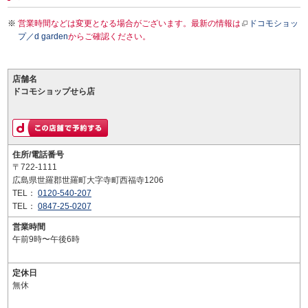
営業時間などは変更となる場合がございます。最新の情報は
ドコモショッ
プ／d garden
からご確認ください。
店舗名
ドコモショップせら店
住所/電話番号
〒722-1111
広島県世羅郡世羅町大字寺町西福寺1206
TEL：
0120-540-207
TEL：
0847-25-0207
営業時間
午前9時〜午後6時
定休日
無休