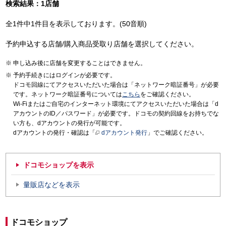
検索結果：1店舗
全1件中1件目を表示しております。(50音順)
予約申込する店舗/購入商品受取り店舗を選択してください。
申し込み後に店舗を変更することはできません。
予約手続きにはログインが必要です。
ドコモ回線にてアクセスいただいた場合は「ネットワーク暗証番号」が必要
です。ネットワーク暗証番号については
こちら
をご確認ください。
Wi-Fiまたはご自宅のインターネット環境にてアクセスいただいた場合は「d
アカウントのID／パスワード」が必要です。ドコモの契約回線をお持ちでな
い方も、dアカウントの発行が可能です。
dアカウントの発行・確認は「
dアカウント発行
」でご確認ください。
ドコモショップを表示
量販店などを表示
ドコモショップ