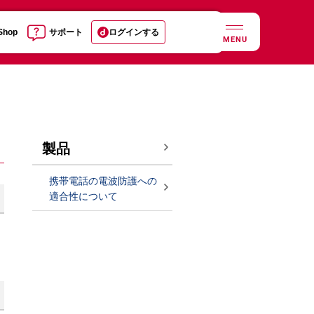
 Shop
サポート
ログインする
MENU
製品
携帯電話の電波防護への
適合性について