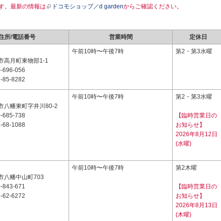
す。最新の情報は
ドコモショップ／d garden
からご確認ください。
住所/電話番号
営業時間
定休日
1
午前10時〜午後7時
第2・第3水曜
市高月町東物部1-1
-696-056
-85-8282
1
午前10時〜午後7時
第2・第3水曜
八幡東町字井川80-2
-685-738
【臨時営業日の
-68-1088
お知らせ】
2026年8月12日
(水曜)
1
午前10時〜午後7時
第2木曜
市八幡中山町703
-843-671
【臨時営業日の
-62-6272
お知らせ】
2026年8月13日
(木曜)