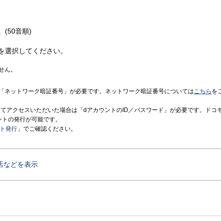
(50音順)
を選択してください。
せん。
「ネットワーク暗証番号」が必要です。ネットワーク暗証番号については
こちら
を
境にてアクセスいただいた場合は「dアカウントのID／パスワード」が必要です。ドコ
ントの発行が可能です。
ント発行
」でご確認ください。
店などを表示