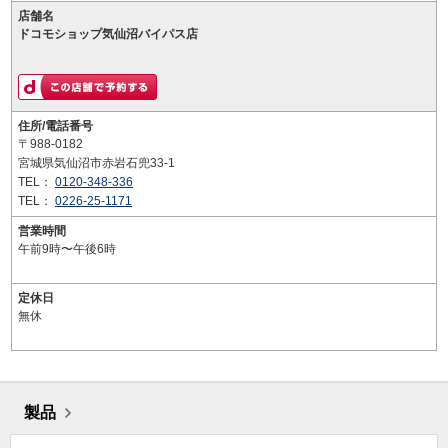
店舗名
ドコモショップ気仙沼バイパス店
住所/電話番号
〒988-0182
宮城県気仙沼市赤岩石兜33-1
TEL：
0120-348-336
TEL：
0226-25-1171
営業時間
午前9時〜午後6時
定休日
無休
製品