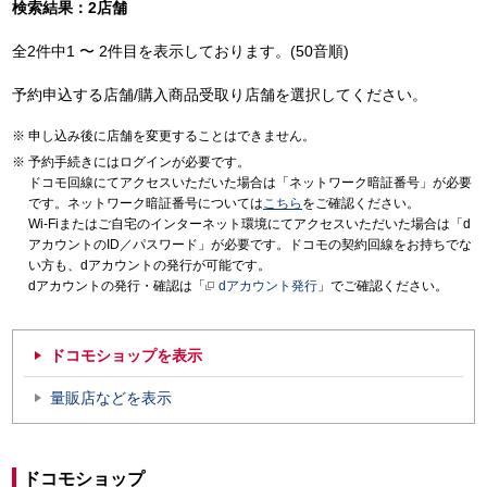
検索結果：2店舗
全2件中1 〜 2件目を表示しております。(50音順)
予約申込する店舗/購入商品受取り店舗を選択してください。
申し込み後に店舗を変更することはできません。
予約手続きにはログインが必要です。
ドコモ回線にてアクセスいただいた場合は「ネットワーク暗証番号」が必要
です。ネットワーク暗証番号については
こちら
をご確認ください。
Wi-Fiまたはご自宅のインターネット環境にてアクセスいただいた場合は「d
アカウントのID／パスワード」が必要です。ドコモの契約回線をお持ちでな
い方も、dアカウントの発行が可能です。
dアカウントの発行・確認は「
dアカウント発行
」でご確認ください。
ドコモショップを表示
量販店などを表示
ドコモショップ