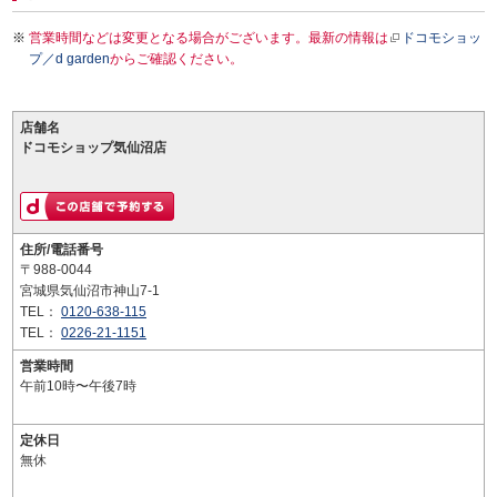
営業時間などは変更となる場合がございます。最新の情報は
ドコモショッ
プ／d garden
からご確認ください。
店舗名
ドコモショップ気仙沼店
住所/電話番号
〒988-0044
宮城県気仙沼市神山7-1
TEL：
0120-638-115
TEL：
0226-21-1151
営業時間
午前10時〜午後7時
定休日
無休