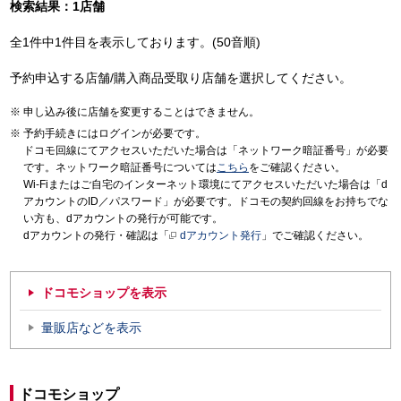
検索結果：1店舗
全1件中1件目を表示しております。(50音順)
予約申込する店舗/購入商品受取り店舗を選択してください。
申し込み後に店舗を変更することはできません。
予約手続きにはログインが必要です。
ドコモ回線にてアクセスいただいた場合は「ネットワーク暗証番号」が必要
です。ネットワーク暗証番号については
こちら
をご確認ください。
Wi-Fiまたはご自宅のインターネット環境にてアクセスいただいた場合は「d
アカウントのID／パスワード」が必要です。ドコモの契約回線をお持ちでな
い方も、dアカウントの発行が可能です。
dアカウントの発行・確認は「
dアカウント発行
」でご確認ください。
ドコモショップを表示
量販店などを表示
ドコモショップ