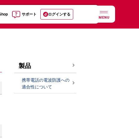
 Shop
サポート
ログインする
MENU
製品
携帯電話の電波防護への
適合性について