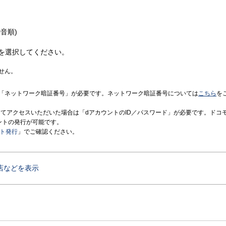
音順)
を選択してください。
せん。
「ネットワーク暗証番号」が必要です。ネットワーク暗証番号については
こちら
を
境にてアクセスいただいた場合は「dアカウントのID／パスワード」が必要です。ドコ
ントの発行が可能です。
ント発行
」でご確認ください。
店などを表示