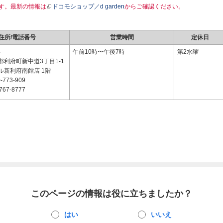
す。最新の情報は
ドコモショップ／d garden
からご確認ください。
住所/電話番号
営業時間
定休日
4
午前10時〜午後7時
第2水曜
郡利府町新中道3丁目1-1
ル新利府南館店 1階
-773-909
767-8777
このページの情報は役に立ちましたか？
はい
いいえ