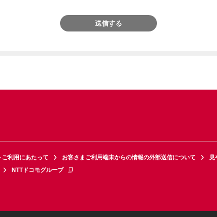
送信する
トご利用にあたって
お客さまご利用端末からの情報の外部送信について
見
NTTドコモグループ