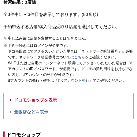
検索結果：3店舗
全3件中1 〜 3件目を表示しております。(50音順)
予約申込する店舗/購入商品受取り店舗を選択してください。
申し込み後に店舗を変更することはできません。
予約手続きにはログインが必要です。
ドコモ回線にてアクセスいただいた場合は「ネットワーク暗証番号」が必要
です。ネットワーク暗証番号については
こちら
をご確認ください。
Wi-Fiまたはご自宅のインターネット環境にてアクセスいただいた場合は「d
アカウントのID／パスワード」が必要です。ドコモの契約回線をお持ちでな
い方も、dアカウントの発行が可能です。
dアカウントの発行・確認は「
dアカウント発行
」でご確認ください。
ドコモショップを表示
量販店などを表示
ドコモショップ