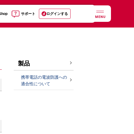
 Shop
サポート
ログインする
MENU
製品
携帯電話の電波防護への
適合性について