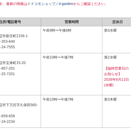
す。最新の情報は
ドコモショップ／d garden
からご確認ください。
住所/電話番号
営業時間
定休日
1
午前9時〜午後6時
第3水曜
市新庄町2156-1
-353-640
-24-7555
6
午前10時〜午後7時
第2水曜
市宝来町15-20
-857-201
【臨時営業日の
-25-7201
お知らせ】
2026年8月12日
(水曜)
4
午前10時〜午後7時
第3木曜
辺市下万呂字久保田560-
-659-659
-24-2234