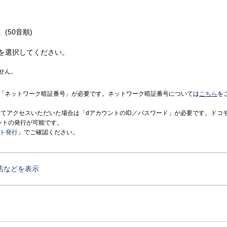
(50音順)
を選択してください。
せん。
「ネットワーク暗証番号」が必要です。ネットワーク暗証番号については
こちら
を
境にてアクセスいただいた場合は「dアカウントのID／パスワード」が必要です。ドコ
ントの発行が可能です。
ント発行
」でご確認ください。
店などを表示