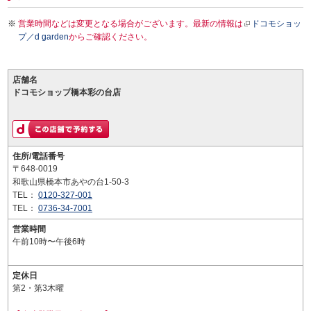
営業時間などは変更となる場合がございます。最新の情報は
ドコモショッ
プ／d garden
からご確認ください。
店舗名
ドコモショップ橋本彩の台店
住所/電話番号
〒648-0019
和歌山県橋本市あやの台1-50-3
TEL：
0120-327-001
TEL：
0736-34-7001
営業時間
午前10時〜午後6時
定休日
第2・第3木曜