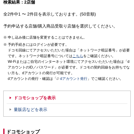
検索結果：2店舗
全2件中1 〜 2件目を表示しております。(50音順)
予約申込する店舗/購入商品受取り店舗を選択してください。
申し込み後に店舗を変更することはできません。
予約手続きにはログインが必要です。
ドコモ回線にてアクセスいただいた場合は「ネットワーク暗証番号」が必要
です。ネットワーク暗証番号については
こちら
をご確認ください。
Wi-Fiまたはご自宅のインターネット環境にてアクセスいただいた場合は「d
アカウントのID／パスワード」が必要です。ドコモの契約回線をお持ちでな
い方も、dアカウントの発行が可能です。
dアカウントの発行・確認は「
dアカウント発行
」でご確認ください。
ドコモショップを表示
量販店などを表示
ドコモショップ