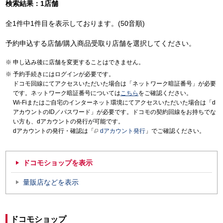
検索結果：1店舗
全1件中1件目を表示しております。(50音順)
予約申込する店舗/購入商品受取り店舗を選択してください。
申し込み後に店舗を変更することはできません。
予約手続きにはログインが必要です。
ドコモ回線にてアクセスいただいた場合は「ネットワーク暗証番号」が必要
です。ネットワーク暗証番号については
こちら
をご確認ください。
Wi-Fiまたはご自宅のインターネット環境にてアクセスいただいた場合は「d
アカウントのID／パスワード」が必要です。ドコモの契約回線をお持ちでな
い方も、dアカウントの発行が可能です。
dアカウントの発行・確認は「
dアカウント発行
」でご確認ください。
ドコモショップを表示
量販店などを表示
ドコモショップ