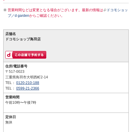
営業時間などは変更となる場合がございます。最新の情報は
ドコモショッ
プ／d garden
からご確認ください。
店舗名
ドコモショップ鳥羽店
住所/電話番号
〒517-0023
三重県鳥羽市大明西町2-14
TEL：
0120-210-188
TEL：
0599-21-2366
営業時間
午前10時〜午後7時
定休日
無休