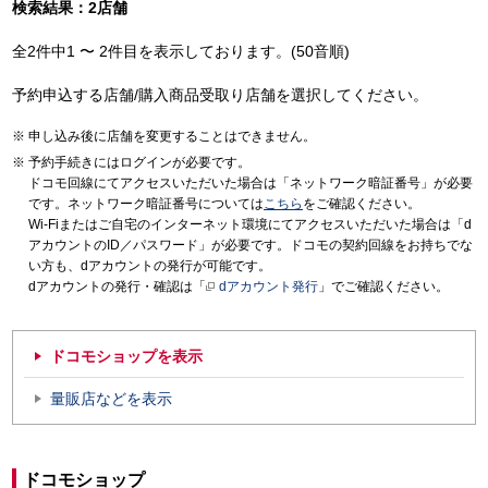
検索結果：2店舗
全2件中1 〜 2件目を表示しております。(50音順)
予約申込する店舗/購入商品受取り店舗を選択してください。
申し込み後に店舗を変更することはできません。
予約手続きにはログインが必要です。
ドコモ回線にてアクセスいただいた場合は「ネットワーク暗証番号」が必要
です。ネットワーク暗証番号については
こちら
をご確認ください。
Wi-Fiまたはご自宅のインターネット環境にてアクセスいただいた場合は「d
アカウントのID／パスワード」が必要です。ドコモの契約回線をお持ちでな
い方も、dアカウントの発行が可能です。
dアカウントの発行・確認は「
dアカウント発行
」でご確認ください。
ドコモショップを表示
量販店などを表示
ドコモショップ