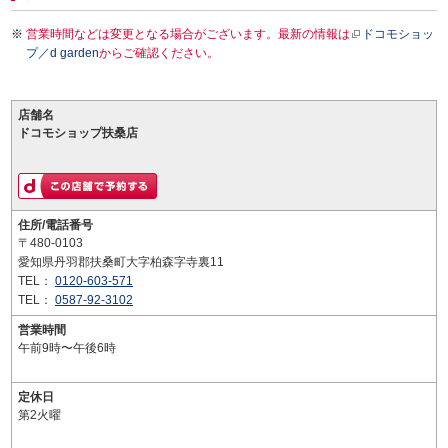
営業時間などは変更となる場合がございます。最新の情報は
ドコモショッ
プ／d garden
からご確認ください。
店舗名
ドコモショップ扶桑店
住所/電話番号
〒480-0103
愛知県丹羽郡扶桑町大字柏森字寺裏11
TEL：
0120-603-571
TEL：
0587-92-3102
営業時間
午前9時〜午後6時
定休日
第2火曜