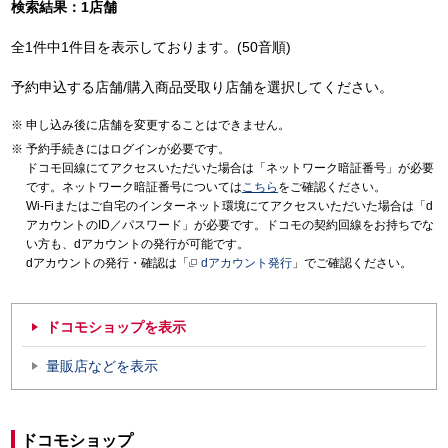
検索結果：1店舗
全1件中1件目を表示しております。(50音順)
予約申込する店舗/購入商品受取り店舗を選択してください。
申し込み後に店舗を変更することはできません。
予約手続きにはログインが必要です。
ドコモ回線にてアクセスいただいた場合は「ネットワーク暗証番号」が必要
です。ネットワーク暗証番号については
こちら
をご確認ください。
Wi-Fiまたはご自宅のインターネット環境にてアクセスいただいた場合は「d
アカウントのID／パスワード」が必要です。ドコモの契約回線をお持ちでな
い方も、dアカウントの発行が可能です。
dアカウントの発行・確認は「
dアカウント発行
」でご確認ください。
ドコモショップを表示
量販店などを表示
ドコモショップ