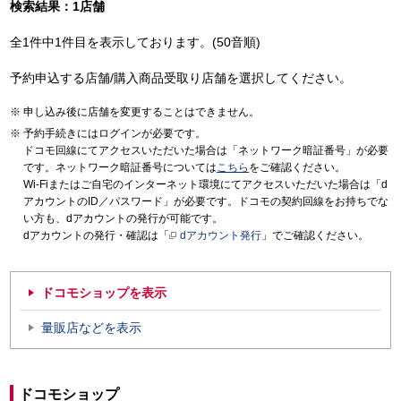
検索結果：1店舗
全1件中1件目を表示しております。(50音順)
予約申込する店舗/購入商品受取り店舗を選択してください。
申し込み後に店舗を変更することはできません。
予約手続きにはログインが必要です。
ドコモ回線にてアクセスいただいた場合は「ネットワーク暗証番号」が必要
です。ネットワーク暗証番号については
こちら
をご確認ください。
Wi-Fiまたはご自宅のインターネット環境にてアクセスいただいた場合は「d
アカウントのID／パスワード」が必要です。ドコモの契約回線をお持ちでな
い方も、dアカウントの発行が可能です。
dアカウントの発行・確認は「
dアカウント発行
」でご確認ください。
ドコモショップを表示
量販店などを表示
ドコモショップ