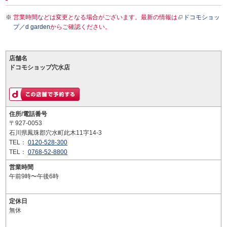
営業時間などは変更となる場合がございます。最新の情報は
ドコモショッ
プ／d garden
からご確認ください。
店舗名
ドコモショップ穴水店
住所/電話番号
〒927-0053
石川県鳳珠郡穴水町此木11字14-3
TEL：
0120-528-300
TEL：
0768-52-8800
営業時間
午前9時〜午後6時
定休日
無休