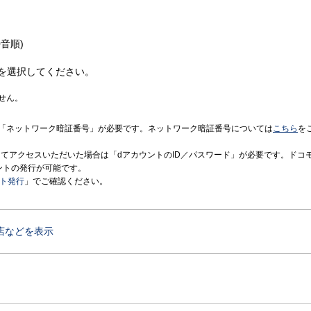
音順)
を選択してください。
せん。
「ネットワーク暗証番号」が必要です。ネットワーク暗証番号については
こちら
を
境にてアクセスいただいた場合は「dアカウントのID／パスワード」が必要です。ドコ
ントの発行が可能です。
ント発行
」でご確認ください。
店などを表示