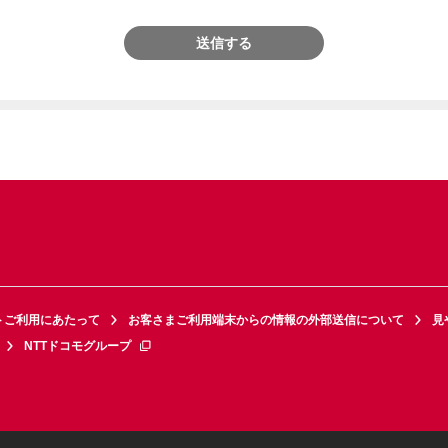
送信する
トご利用にあたって
お客さまご利用端末からの情報の外部送信について
見
NTTドコモグループ