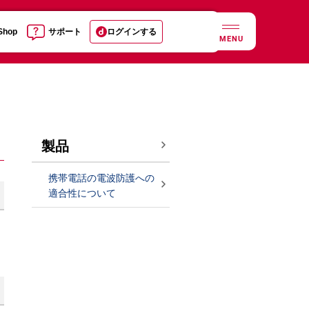
 Shop
サポート
ログインする
MENU
製品
携帯電話の電波防護への
適合性について