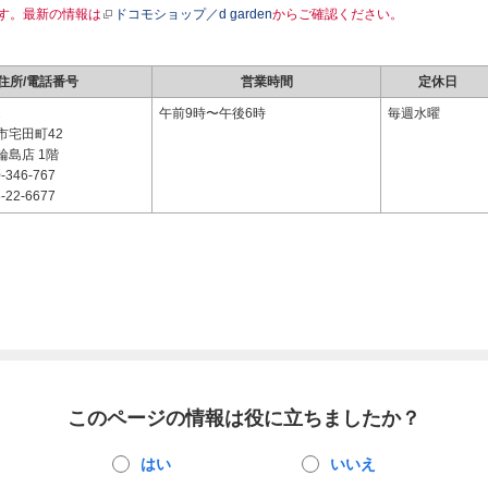
す。最新の情報は
ドコモショップ／d garden
からご確認ください。
住所/電話番号
営業時間
定休日
2
午前9時〜午後6時
毎週水曜
市宅田町42
輪島店 1階
-346-767
-22-6677
このページの情報は役に立ちましたか？
はい
いいえ