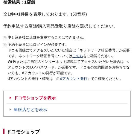
検索結果：1店舗
全1件中1件目を表示しております。(50音順)
予約申込する店舗/購入商品受取り店舗を選択してください。
申し込み後に店舗を変更することはできません。
予約手続きにはログインが必要です。
ドコモ回線にてアクセスいただいた場合は「ネットワーク暗証番号」が必要
です。ネットワーク暗証番号については
こちら
をご確認ください。
Wi-Fiまたはご自宅のインターネット環境にてアクセスいただいた場合は「d
アカウントのID／パスワード」が必要です。ドコモの契約回線をお持ちでな
い方も、dアカウントの発行が可能です。
dアカウントの発行・確認は「
dアカウント発行
」でご確認ください。
ドコモショップを表示
量販店などを表示
ドコモショップ