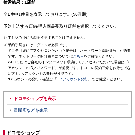
検索結果：1店舗
全1件中1件目を表示しております。(50音順)
予約申込する店舗/購入商品受取り店舗を選択してください。
申し込み後に店舗を変更することはできません。
予約手続きにはログインが必要です。
ドコモ回線にてアクセスいただいた場合は「ネットワーク暗証番号」が必要
です。ネットワーク暗証番号については
こちら
をご確認ください。
Wi-Fiまたはご自宅のインターネット環境にてアクセスいただいた場合は「d
アカウントのID／パスワード」が必要です。ドコモの契約回線をお持ちでな
い方も、dアカウントの発行が可能です。
dアカウントの発行・確認は「
dアカウント発行
」でご確認ください。
ドコモショップを表示
量販店などを表示
ドコモショップ