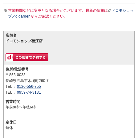
営業時間などは変更となる場合がございます。最新の情報は
ドコモショッ
プ／d garden
からご確認ください。
店舗名
ドコモショップ福江店
住所/電話番号
〒853-0033
長崎県五島市木場町260-7
TEL：
0120-556-855
TEL：
0959-74-3131
営業時間
午前9時〜午後6時
定休日
無休