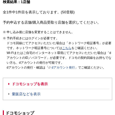
検索結果：1店舗
全1件中1件目を表示しております。(50音順)
予約申込する店舗/購入商品受取り店舗を選択してください。
申し込み後に店舗を変更することはできません。
予約手続きにはログインが必要です。
ドコモ回線にてアクセスいただいた場合は「ネットワーク暗証番号」が必要
です。ネットワーク暗証番号については
こちら
をご確認ください。
Wi-Fiまたはご自宅のインターネット環境にてアクセスいただいた場合は「d
アカウントのID／パスワード」が必要です。ドコモの契約回線をお持ちでな
い方も、dアカウントの発行が可能です。
dアカウントの発行・確認は「
dアカウント発行
」でご確認ください。
ドコモショップを表示
量販店などを表示
ドコモショップ