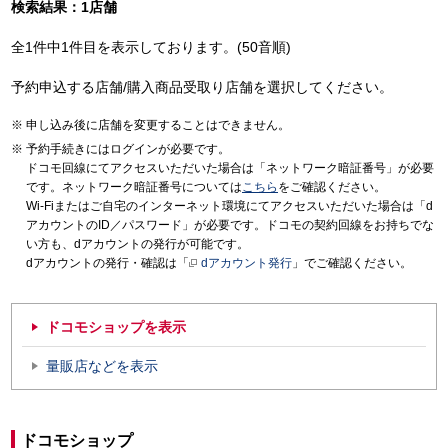
検索結果：1店舗
全1件中1件目を表示しております。(50音順)
予約申込する店舗/購入商品受取り店舗を選択してください。
申し込み後に店舗を変更することはできません。
予約手続きにはログインが必要です。
ドコモ回線にてアクセスいただいた場合は「ネットワーク暗証番号」が必要
です。ネットワーク暗証番号については
こちら
をご確認ください。
Wi-Fiまたはご自宅のインターネット環境にてアクセスいただいた場合は「d
アカウントのID／パスワード」が必要です。ドコモの契約回線をお持ちでな
い方も、dアカウントの発行が可能です。
dアカウントの発行・確認は「
dアカウント発行
」でご確認ください。
ドコモショップを表示
量販店などを表示
ドコモショップ