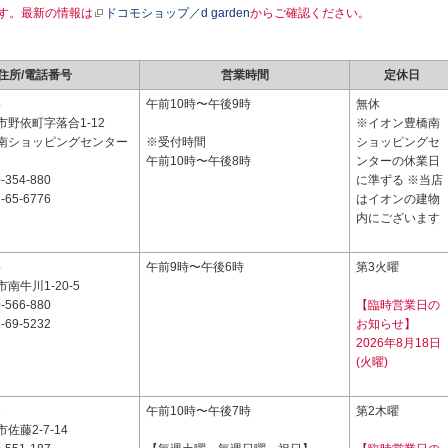
す。最新の情報は
ドコモショップ／d garden
からご確認ください。
住所/電話番号
営業時間
定休日
4
午前10時〜午後9時
無休
野依町字落合1-12
※イオン豊橋南
南ショッピングセンター
※受付時間
ショッピングセ
午前10時〜午後8時
ンターの休業日
-354-880
に準ずる ※当店
-65-6776
はイオンの建物
内にございます
4
午前9時〜午後6時
第3火曜
南牛川1-20-5
-566-880
【臨時営業日の
-69-5232
お知らせ】
2026年8月18日
(火曜)
3
午前10時〜午後7時
第2木曜
佐藤2-7-14