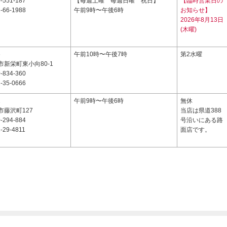
-551-187
【毎週土曜 毎週日曜 祝日】
【臨時営業日の
-66-1988
午前9時〜午後6時
お知らせ】
2026年8月13日
(木曜)
6
午前10時〜午後7時
第2水曜
新栄町東小向80-1
-834-360
-35-0666
1
午前9時〜午後6時
無休
市藤沢町127
当店は県道388
-294-884
号沿いにある路
-29-4811
面店です。