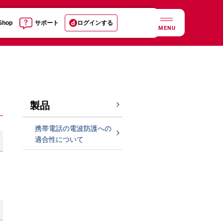
 Shop
サポート
ログインする
MENU
製品
携帯電話の電波防護への
適合性について