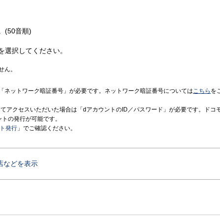
(50音順)
を選択してください。
せん。
「ネットワーク暗証番号」が必要です。ネットワーク暗証番号については
こちら
を
境にてアクセスいただいた場合は「dアカウントのID／パスワード」が必要です。ドコ
ントの発行が可能です。
ント発行
」でご確認ください。
店などを表示