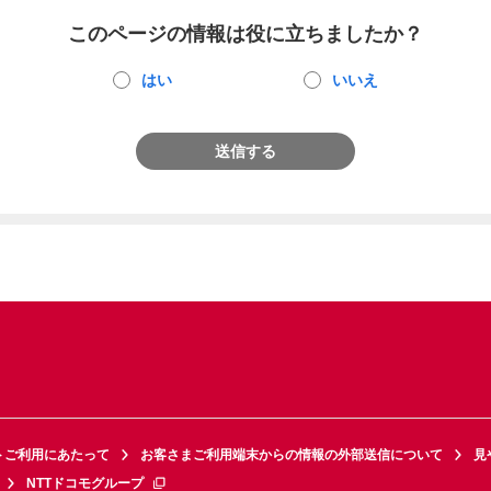
このページの情報は役に立ちましたか？
はい
いいえ
送信する
トご利用にあたって
お客さまご利用端末からの情報の外部送信について
見
NTTドコモグループ