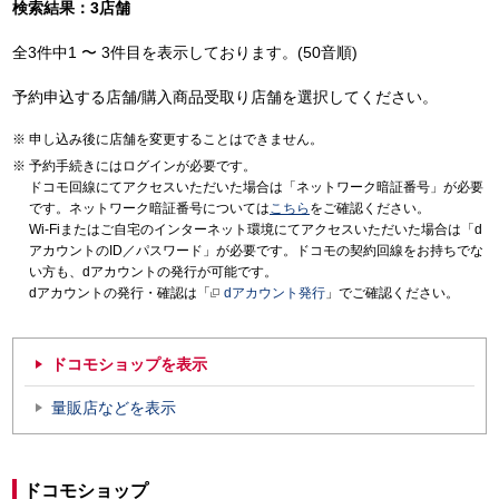
検索結果：3店舗
全3件中1 〜 3件目を表示しております。(50音順)
予約申込する店舗/購入商品受取り店舗を選択してください。
申し込み後に店舗を変更することはできません。
予約手続きにはログインが必要です。
ドコモ回線にてアクセスいただいた場合は「ネットワーク暗証番号」が必要
です。ネットワーク暗証番号については
こちら
をご確認ください。
Wi-Fiまたはご自宅のインターネット環境にてアクセスいただいた場合は「d
アカウントのID／パスワード」が必要です。ドコモの契約回線をお持ちでな
い方も、dアカウントの発行が可能です。
dアカウントの発行・確認は「
dアカウント発行
」でご確認ください。
ドコモショップを表示
量販店などを表示
ドコモショップ