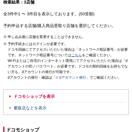
検索結果：3店舗
全3件中1 〜 3件目を表示しております。(50音順)
予約申込する店舗/購入商品受取り店舗を選択してください。
申し込み後に店舗を変更することはできません。
予約手続きにはログインが必要です。
ドコモ回線にてアクセスいただいた場合は「ネットワーク暗証番号」が必要
です。ネットワーク暗証番号については
こちら
をご確認ください。
Wi-Fiまたはご自宅のインターネット環境にてアクセスいただいた場合は「d
アカウントのID／パスワード」が必要です。ドコモの契約回線をお持ちでな
い方も、dアカウントの発行が可能です。
dアカウントの発行・確認は「
dアカウント発行
」でご確認ください。
ドコモショップを表示
量販店などを表示
ドコモショップ