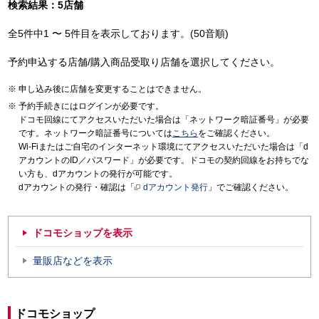
検索結果：5店舗
全5件中1 〜 5件目を表示しております。(50音順)
予約申込する店舗/購入商品受取り店舗を選択してください。
申し込み後に店舗を変更することはできません。
予約手続きにはログインが必要です。
ドコモ回線にてアクセスいただいた場合は「ネットワーク暗証番号」が必要
です。ネットワーク暗証番号については
こちら
をご確認ください。
Wi-Fiまたはご自宅のインターネット環境にてアクセスいただいた場合は「d
アカウントのID／パスワード」が必要です。ドコモの契約回線をお持ちでな
い方も、dアカウントの発行が可能です。
dアカウントの発行・確認は「
dアカウント発行
」でご確認ください。
ドコモショップを表示
量販店などを表示
ドコモショップ