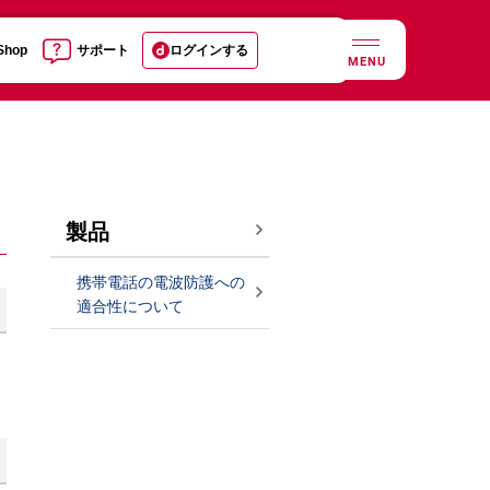
 Shop
サポート
ログインする
MENU
製品
携帯電話の電波防護への
適合性について