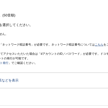
(50音順)
を選択してください。
せん。
「ネットワーク暗証番号」が必要です。ネットワーク暗証番号については
こちら
を
境にてアクセスいただいた場合は「dアカウントのID／パスワード」が必要です。ドコ
ントの発行が可能です。
ント発行
」でご確認ください。
店などを表示