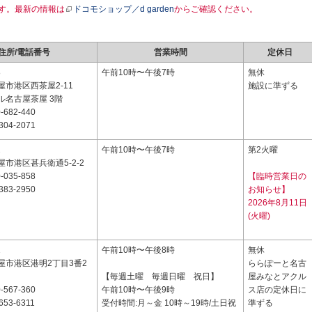
す。最新の情報は
ドコモショップ／d garden
からご確認ください。
住所/電話番号
営業時間
定休日
8
午前10時〜午後7時
無休
市港区西茶屋2-11
施設に準ずる
ル名古屋茶屋 3階
-682-440
304-2071
2
午前10時〜午後7時
第2火曜
市港区甚兵衛通5-2-2
-035-858
【臨時営業日の
383-2950
お知らせ】
2026年8月11日
(火曜)
1
午前10時〜午後8時
無休
屋市港区港明2丁目3番2
ららぽーと名古
【毎週土曜 毎週日曜 祝日】
屋みなとアクル
-567-360
午前10時〜午後9時
ス店の定休日に
653-6311
受付時間:月～金 10時～19時/土日祝
準ずる