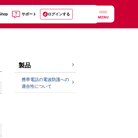
 Shop
サポート
ログインする
MENU
製品
携帯電話の電波防護への
適合性について