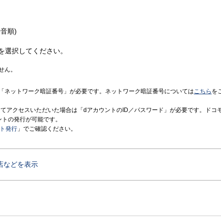
音順)
を選択してください。
せん。
「ネットワーク暗証番号」が必要です。ネットワーク暗証番号については
こちら
を
境にてアクセスいただいた場合は「dアカウントのID／パスワード」が必要です。ドコ
ントの発行が可能です。
ント発行
」でご確認ください。
店などを表示