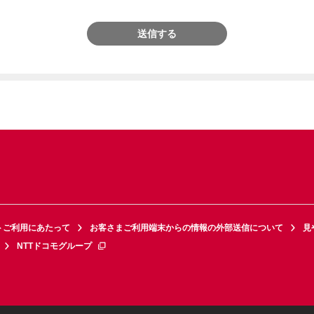
送信する
トご利用にあたって
お客さまご利用端末からの情報の外部送信について
見
NTTドコモグループ