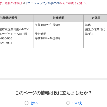
す。最新の情報は
ドコモショップ／d garden
からご確認ください。
住所/電話番号
営業時間
定休日
8
午前10時〜午後9時
無休
市東区矢田南4-102-3
施設の休業日に
ルナゴヤドーム前 3階
受付時間
準ずる
-010-066
午前10時〜午後8時
325-7931
このページの情報は役に立ちましたか？
はい
いいえ