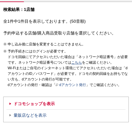
検索結果：1店舗
全1件中1件目を表示しております。(50音順)
予約申込する店舗/購入商品受取り店舗を選択してください。
申し込み後に店舗を変更することはできません。
予約手続きにはログインが必要です。
ドコモ回線にてアクセスいただいた場合は「ネットワーク暗証番号」が必要
です。ネットワーク暗証番号については
こちら
をご確認ください。
Wi-Fiまたはご自宅のインターネット環境にてアクセスいただいた場合は「d
アカウントのID／パスワード」が必要です。ドコモの契約回線をお持ちでな
い方も、dアカウントの発行が可能です。
dアカウントの発行・確認は「
dアカウント発行
」でご確認ください。
ドコモショップを表示
量販店などを表示