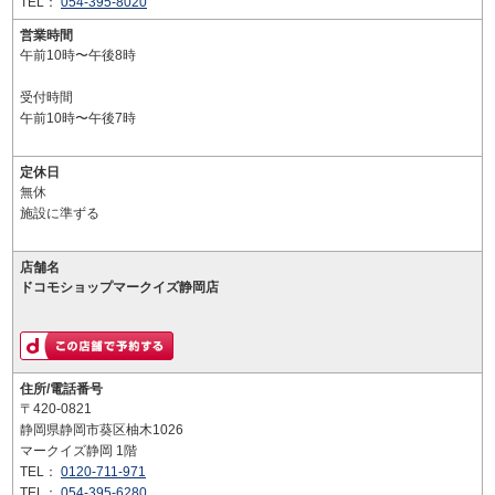
TEL：
054-395-8020
営業時間
午前10時〜午後8時
受付時間
午前10時〜午後7時
定休日
無休
施設に準ずる
店舗名
ドコモショップマークイズ静岡店
住所/電話番号
〒420-0821
静岡県静岡市葵区柚木1026
マークイズ静岡 1階
TEL：
0120-711-971
TEL：
054-395-6280