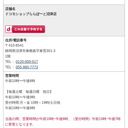
店舗名
ドコモショップららぽーと沼津店
住所/電話番号
〒410-8541
静岡県沼津市東椎路字東荒301-3
1階
TEL：
0120-000-017
TEL：
055-960-7773
営業時間
午前10時〜午後8時
【毎週土曜 毎週日曜 祝日】
午前10時〜午後9時
受付時間:月～金 10時～19時/土日祝
午前10時〜午後8時
当面の間、営業時間が午前10時~午後8時、（受付時間）午前10時~午後7時
に変更となります。