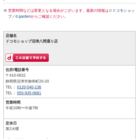
営業時間などは変更となる場合がございます。最新の情報は
ドコモショッ
プ／d garden
からご確認ください。
店舗名
ドコモショップ沼津八間通り店
住所/電話番号
〒410-0832
静岡県沼津市御幸町20-20
TEL：
0120-540-136
TEL：
055-935-0681
営業時間
午前10時〜午後7時
定休日
第2火曜