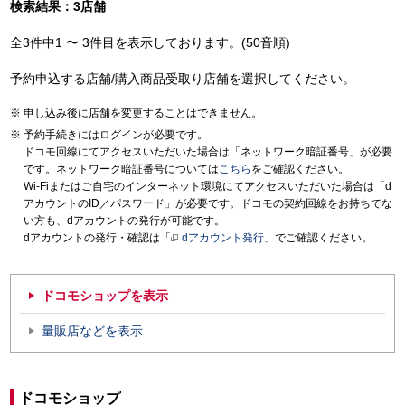
検索結果：3店舗
全3件中1 〜 3件目を表示しております。(50音順)
予約申込する店舗/購入商品受取り店舗を選択してください。
申し込み後に店舗を変更することはできません。
予約手続きにはログインが必要です。
ドコモ回線にてアクセスいただいた場合は「ネットワーク暗証番号」が必要
です。ネットワーク暗証番号については
こちら
をご確認ください。
Wi-Fiまたはご自宅のインターネット環境にてアクセスいただいた場合は「d
アカウントのID／パスワード」が必要です。ドコモの契約回線をお持ちでな
い方も、dアカウントの発行が可能です。
dアカウントの発行・確認は「
dアカウント発行
」でご確認ください。
ドコモショップを表示
量販店などを表示
ドコモショップ