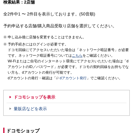
検索結果：2店舗
全2件中1 〜 2件目を表示しております。(50音順)
予約申込する店舗/購入商品受取り店舗を選択してください。
申し込み後に店舗を変更することはできません。
予約手続きにはログインが必要です。
ドコモ回線にてアクセスいただいた場合は「ネットワーク暗証番号」が必要
です。ネットワーク暗証番号については
こちら
をご確認ください。
Wi-Fiまたはご自宅のインターネット環境にてアクセスいただいた場合は「d
アカウントのID／パスワード」が必要です。ドコモの契約回線をお持ちでな
い方も、dアカウントの発行が可能です。
dアカウントの発行・確認は「
dアカウント発行
」でご確認ください。
ドコモショップを表示
量販店などを表示
ドコモショップ