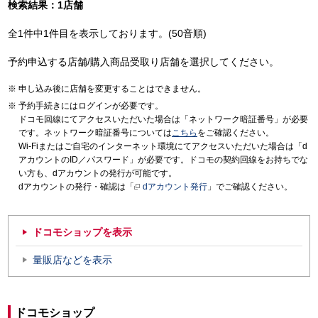
検索結果：1店舗
全1件中1件目を表示しております。(50音順)
予約申込する店舗/購入商品受取り店舗を選択してください。
申し込み後に店舗を変更することはできません。
予約手続きにはログインが必要です。
ドコモ回線にてアクセスいただいた場合は「ネットワーク暗証番号」が必要
です。ネットワーク暗証番号については
こちら
をご確認ください。
Wi-Fiまたはご自宅のインターネット環境にてアクセスいただいた場合は「d
アカウントのID／パスワード」が必要です。ドコモの契約回線をお持ちでな
い方も、dアカウントの発行が可能です。
dアカウントの発行・確認は「
dアカウント発行
」でご確認ください。
ドコモショップを表示
量販店などを表示
ドコモショップ