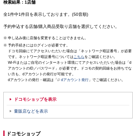
検索結果：1店舗
全1件中1件目を表示しております。(50音順)
予約申込する店舗/購入商品受取り店舗を選択してください。
申し込み後に店舗を変更することはできません。
予約手続きにはログインが必要です。
ドコモ回線にてアクセスいただいた場合は「ネットワーク暗証番号」が必要
です。ネットワーク暗証番号については
こちら
をご確認ください。
Wi-Fiまたはご自宅のインターネット環境にてアクセスいただいた場合は「d
アカウントのID／パスワード」が必要です。ドコモの契約回線をお持ちでな
い方も、dアカウントの発行が可能です。
dアカウントの発行・確認は「
dアカウント発行
」でご確認ください。
ドコモショップを表示
量販店などを表示
ドコモショップ