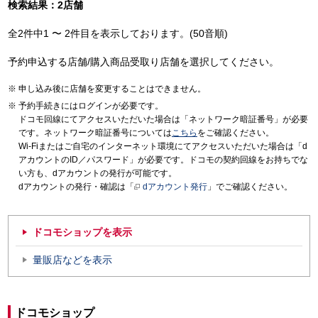
検索結果：2店舗
全2件中1 〜 2件目を表示しております。(50音順)
予約申込する店舗/購入商品受取り店舗を選択してください。
申し込み後に店舗を変更することはできません。
予約手続きにはログインが必要です。
ドコモ回線にてアクセスいただいた場合は「ネットワーク暗証番号」が必要
です。ネットワーク暗証番号については
こちら
をご確認ください。
Wi-Fiまたはご自宅のインターネット環境にてアクセスいただいた場合は「d
アカウントのID／パスワード」が必要です。ドコモの契約回線をお持ちでな
い方も、dアカウントの発行が可能です。
dアカウントの発行・確認は「
dアカウント発行
」でご確認ください。
ドコモショップを表示
量販店などを表示
ドコモショップ