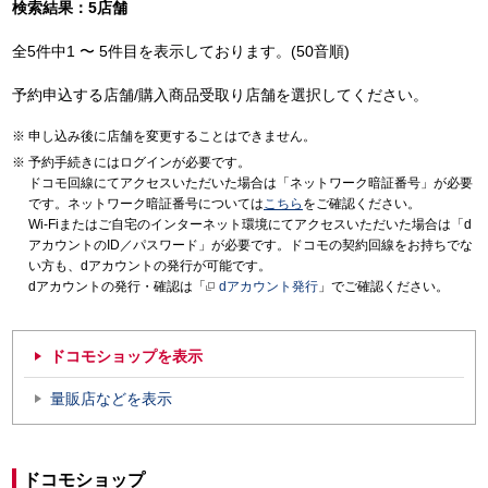
検索結果：5店舗
全5件中1 〜 5件目を表示しております。(50音順)
予約申込する店舗/購入商品受取り店舗を選択してください。
申し込み後に店舗を変更することはできません。
予約手続きにはログインが必要です。
ドコモ回線にてアクセスいただいた場合は「ネットワーク暗証番号」が必要
です。ネットワーク暗証番号については
こちら
をご確認ください。
Wi-Fiまたはご自宅のインターネット環境にてアクセスいただいた場合は「d
アカウントのID／パスワード」が必要です。ドコモの契約回線をお持ちでな
い方も、dアカウントの発行が可能です。
dアカウントの発行・確認は「
dアカウント発行
」でご確認ください。
ドコモショップを表示
量販店などを表示
ドコモショップ