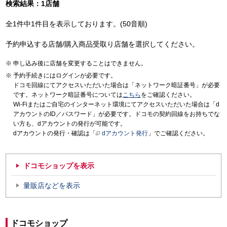
検索結果：1店舗
全1件中1件目を表示しております。(50音順)
予約申込する店舗/購入商品受取り店舗を選択してください。
申し込み後に店舗を変更することはできません。
予約手続きにはログインが必要です。
ドコモ回線にてアクセスいただいた場合は「ネットワーク暗証番号」が必要
です。ネットワーク暗証番号については
こちら
をご確認ください。
Wi-Fiまたはご自宅のインターネット環境にてアクセスいただいた場合は「d
アカウントのID／パスワード」が必要です。ドコモの契約回線をお持ちでな
い方も、dアカウントの発行が可能です。
dアカウントの発行・確認は「
dアカウント発行
」でご確認ください。
ドコモショップを表示
量販店などを表示
ドコモショップ