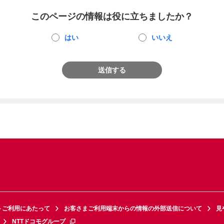
このページの情報は役に立ちましたか？
はい
いいえ
送信する
トご利用にあたって
お客さまご利用端末からの情報の外部送信について
見
NTTドコモグループ