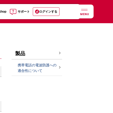
 Shop
サポート
ログインする
MENU
製品
携帯電話の電波防護への
適合性について