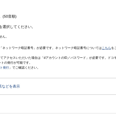
(50音順)
を選択してください。
せん。
「ネットワーク暗証番号」が必要です。ネットワーク暗証番号については
こちら
を
境にてアクセスいただいた場合は「dアカウントのID／パスワード」が必要です。ドコ
ントの発行が可能です。
ント発行
」でご確認ください。
店などを表示