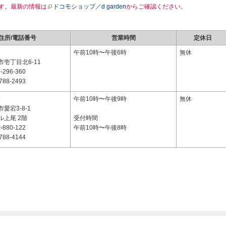
す。最新の情報は
ドコモショップ／d garden
からご確認ください。
住所/電話番号
営業時間
定休日
1
午前10時〜午後6時
無休
壱丁目北6-11
-296-360
788-2493
4
午前10時〜午後9時
無休
愛宕3-8-1
ル上尾 2階
受付時間
-880-122
午前10時〜午後8時
788-4144