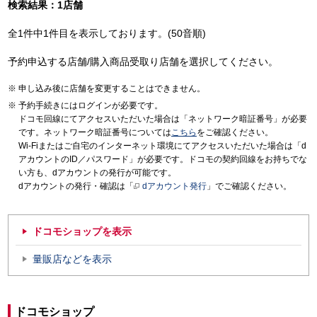
検索結果：1店舗
全1件中1件目を表示しております。(50音順)
予約申込する店舗/購入商品受取り店舗を選択してください。
申し込み後に店舗を変更することはできません。
予約手続きにはログインが必要です。
ドコモ回線にてアクセスいただいた場合は「ネットワーク暗証番号」が必要
です。ネットワーク暗証番号については
こちら
をご確認ください。
Wi-Fiまたはご自宅のインターネット環境にてアクセスいただいた場合は「d
アカウントのID／パスワード」が必要です。ドコモの契約回線をお持ちでな
い方も、dアカウントの発行が可能です。
dアカウントの発行・確認は「
dアカウント発行
」でご確認ください。
ドコモショップを表示
量販店などを表示
ドコモショップ