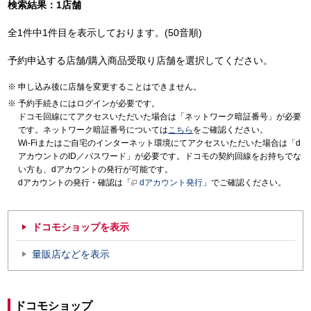
検索結果：1店舗
全1件中1件目を表示しております。(50音順)
予約申込する店舗/購入商品受取り店舗を選択してください。
申し込み後に店舗を変更することはできません。
予約手続きにはログインが必要です。
ドコモ回線にてアクセスいただいた場合は「ネットワーク暗証番号」が必要
です。ネットワーク暗証番号については
こちら
をご確認ください。
Wi-Fiまたはご自宅のインターネット環境にてアクセスいただいた場合は「d
アカウントのID／パスワード」が必要です。ドコモの契約回線をお持ちでな
い方も、dアカウントの発行が可能です。
dアカウントの発行・確認は「
dアカウント発行
」でご確認ください。
ドコモショップを表示
量販店などを表示
ドコモショップ