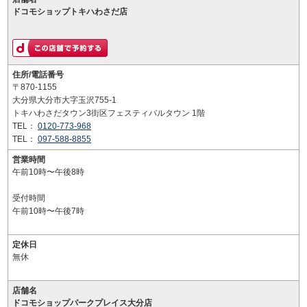
ドコモショップトキハわさだ店
住所/電話番号
〒870-1155
大分県大分市大字玉沢755-1
トキハわさだタウン3街区フェスティバルタウン 1階
TEL：
0120-773-968
TEL：
097-588-8855
営業時間
午前10時〜午後8時
受付時間
午前10時〜午後7時
定休日
無休
店舗名
ドコモショップパークプレイス大分店