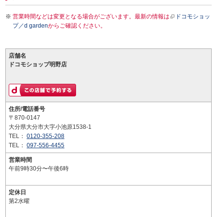
営業時間などは変更となる場合がございます。最新の情報は
ドコモショッ
プ／d garden
からご確認ください。
店舗名
ドコモショップ明野店
住所/電話番号
〒870-0147
大分県大分市大字小池原1538-1
TEL：
0120-355-208
TEL：
097-556-4455
営業時間
午前9時30分〜午後6時
定休日
第2水曜