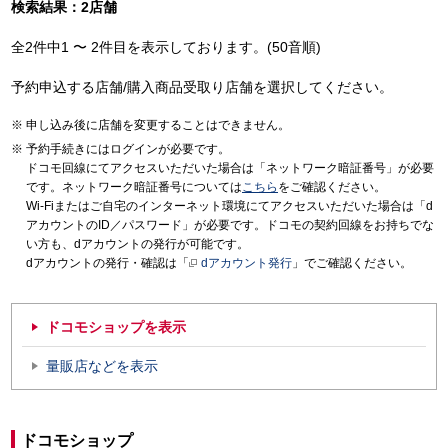
検索結果：2店舗
全2件中1 〜 2件目を表示しております。(50音順)
予約申込する店舗/購入商品受取り店舗を選択してください。
申し込み後に店舗を変更することはできません。
予約手続きにはログインが必要です。
ドコモ回線にてアクセスいただいた場合は「ネットワーク暗証番号」が必要
です。ネットワーク暗証番号については
こちら
をご確認ください。
Wi-Fiまたはご自宅のインターネット環境にてアクセスいただいた場合は「d
アカウントのID／パスワード」が必要です。ドコモの契約回線をお持ちでな
い方も、dアカウントの発行が可能です。
dアカウントの発行・確認は「
dアカウント発行
」でご確認ください。
ドコモショップを表示
量販店などを表示
ドコモショップ