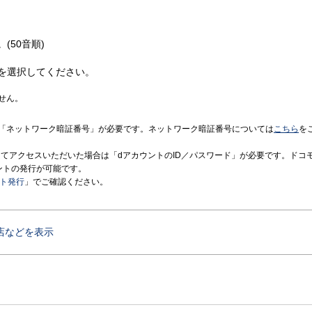
(50音順)
を選択してください。
せん。
「ネットワーク暗証番号」が必要です。ネットワーク暗証番号については
こちら
を
境にてアクセスいただいた場合は「dアカウントのID／パスワード」が必要です。ドコ
ントの発行が可能です。
ント発行
」でご確認ください。
店などを表示