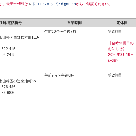
す。最新の情報は
ドコモショップ／d garden
からご確認ください。
住所/電話番号
営業時間
定休日
8
午前10時〜午後7時
第3木曜
市山科区西野楳本町110-
【臨時休業日の
-632-415
お知らせ】
594-2415
2026年8月19日
(水曜)
0
午前9時〜午後6時
第2水曜
市山科区椥辻東浦町36
-676-486
583-6880