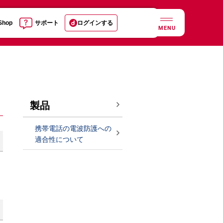
 Shop
サポート
ログインする
MENU
製品
携帯電話の電波防護への
適合性について