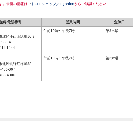
す。最新の情報は
ドコモショップ／d garden
からご確認ください。
住所/電話番号
営業時間
定休日
3
午前10時〜午後7時
第3水曜
北区小山上総町10-3
-539-411
411-1444
4
午前10時〜午後7時
第3木曜
市北区北野紅梅町88
-480-007
466-4800