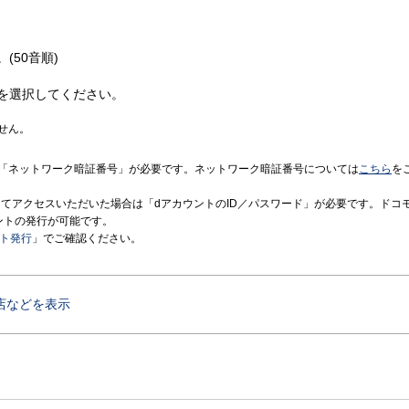
(50音順)
を選択してください。
せん。
「ネットワーク暗証番号」が必要です。ネットワーク暗証番号については
こちら
を
境にてアクセスいただいた場合は「dアカウントのID／パスワード」が必要です。ドコ
ントの発行が可能です。
ント発行
」でご確認ください。
店などを表示