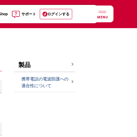
 Shop
サポート
ログインする
MENU
製品
携帯電話の電波防護への
適合性について