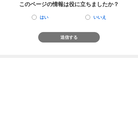
このページの情報は役に立ちましたか？
はい
いいえ
送信する
トご利用にあたって
お客さまご利用端末からの情報の外部送信について
見
NTTドコモグループ