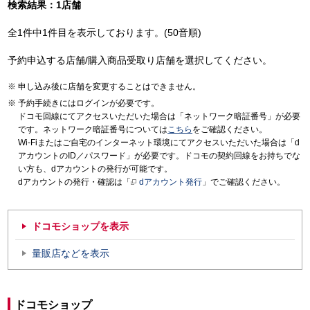
検索結果：1店舗
全1件中1件目を表示しております。(50音順)
予約申込する店舗/購入商品受取り店舗を選択してください。
申し込み後に店舗を変更することはできません。
予約手続きにはログインが必要です。
ドコモ回線にてアクセスいただいた場合は「ネットワーク暗証番号」が必要
です。ネットワーク暗証番号については
こちら
をご確認ください。
Wi-Fiまたはご自宅のインターネット環境にてアクセスいただいた場合は「d
アカウントのID／パスワード」が必要です。ドコモの契約回線をお持ちでな
い方も、dアカウントの発行が可能です。
dアカウントの発行・確認は「
dアカウント発行
」でご確認ください。
ドコモショップを表示
量販店などを表示
ドコモショップ